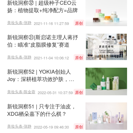
新锐洞察㉜ | 超级种子CEO云
扬：植物提取+纯净配方=品牌
美妆头条-张静
原创
2021-11-16 11:27:59
新锐洞察㉛|斯启诺主理人蒋抒
伯：瞄准“皮脂膜修复”赛道
美妆头条-张静
原创
2021-11-04 10:06:12
新锐洞察52 | YOKIA创始人
Joy：深耕植萃功效护肤，传
递可持续之美
美妆头条-陈金蓉
原创
2022-05-31 10:37:59
新锐洞察51 | 只专注于油皮，
XDG栖朵嘉下的什么棋？
美妆头条-张静
原创
2022-05-19 09:46:30