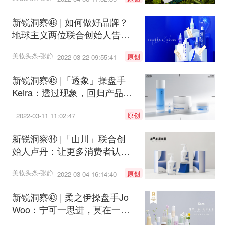
新锐洞察㊻ | 如何做好品牌？
地球主义两位联合创始人告诉
我们这些
美妆头条-张静
原创
2022-03-22 09:55:41
新锐洞察㊺ |「透象」操盘手
Keira：透过现象，回归产品本
质
原创
2022-03-11 11:02:47
新锐洞察㊹ |「山川」联合创
始人卢丹：让更多消费者认识
中国山川之美
美妆头条-张静
原创
2022-03-04 16:14:40
新锐洞察㊸ | 柔之伊操盘手Jo
Woo：宁可一思进，莫在一思
停