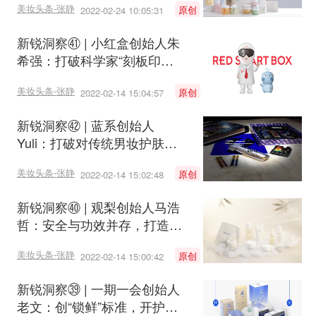
美妆头条-张静
原创
2022-02-24 10:05:31
新锐洞察㊶ | 小红盒创始人朱
希强：打破科学家“刻板印
象”，用制药标准做护肤品
美妆头条-张静
原创
2022-02-14 15:04:57
新锐洞察㊷ | 蓝系创始人
Yuli：打破对传统男妆护肤的
固有认知
美妆头条-张静
原创
2022-02-14 15:02:48
新锐洞察㊵ | 观梨创始人马浩
哲：安全与功效并存，打造肌
肤安心避风港
美妆头条-张静
原创
2022-02-14 15:00:42
新锐洞察㊴ | 一期一会创始人
老文：创“锁鲜”标准，开护肤