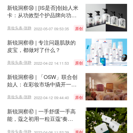
新锐洞察㊿ | [IS是否]创始人米
卡：从功效型个护品牌向功效
型护肤品牌回归
美妆头条-张静
原创
2022-05-07 09:53:35
新锐洞察㊾ | 专注问题肌肤的
皮宝，都做对了什么？
美妆头条-张静
原创
2022-04-22 14:11:53
新锐洞察㊽ | 「OSW」联合创
始人：在彩妆市场中撬开一道
缝隙
美妆头条-张静
原创
2022-04-12 09:44:40
新锐洞察㊼ | 一手舒缓一手高
能，蔻之初用一粒豆蔻“奏
响”功效护肤元年
美妆头条-张静
原创
2022-04-06 11:52:39