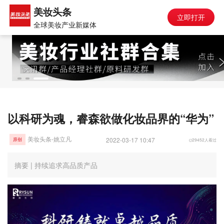
美妆头条
立即打开
全球美妆产业新媒体
以科研为魂，睿森欲做化妆品界的“华为”
美妆头条-姚立凡
2022-03-17 10:47
29452人看过
原创
摘要 | 持续追求高品质产品