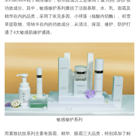
术PhatNm®粒子精准修护，在功效成分上还采用了最为热门的护肤
功效成分。其中，敏感修护系列囊括了洁面慕斯、水、乳、面霜及
精华在内的品类，采用了依克多因、小球藻（核酸内切酶）、积雪
草提取物、塔纳卡在内的功效成分，从清洁、保湿、修护、防护打
通了4大敏感肌修护通路。
敏感修护系列
而紧致抗纹系列主要有面霜、精华、眼霜三大品类，特别添加了鲟