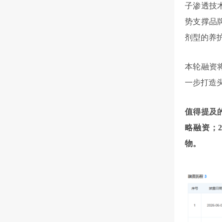
子渗透技
势支撑品
剂型的养
本轮融资
一步打造
值得提及的
略融资；
物。