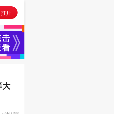
即打开
等大
644人看过