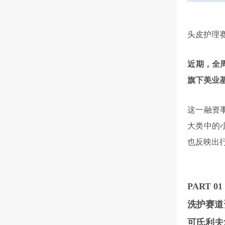
头皮护理
近期，全
旗下美业
这一融资
大类中的
也反映出
PART 0
1
洗护赛道
可氏利夫