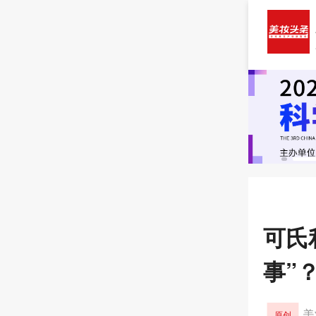
可氏
事”
美
原创