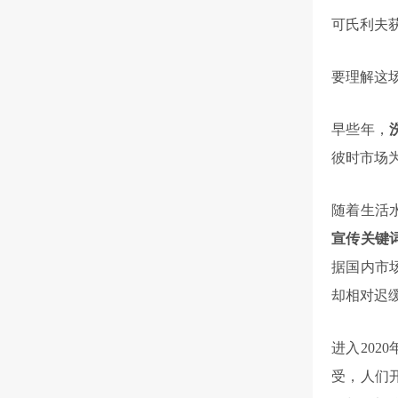
可氏利夫
要理解这
早些年，
彼时市场
随着生活
宣传关键
据国内市
却相对迟
进入202
受，人们