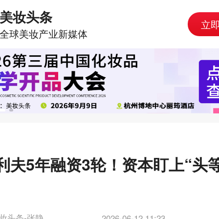
美妆头条
立
全球美妆产业新媒体
利夫5年融资3轮！资本盯上“头
？
妆头条-张静
2026-06-12 11:23