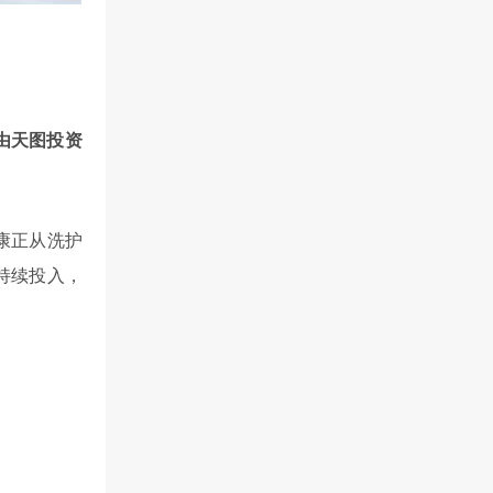
由天图投资
康正从洗护
持续投入，