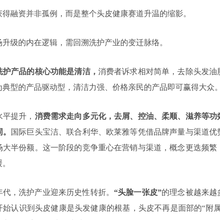
获得融资并非孤例，而是整个头皮健康赛道升温的缩影。
场升级的内在逻辑，需回溯洗护产业的变迁脉络。
洗护产品的核心功能是清洁，
消费者诉求相对简单，去除头发油
为典型的产品驱动型，清洁力强、价格亲民的产品即可赢得大众
水平提升，
消费需求走向多元化，去屑、控油、柔顺、滋养等功
词。
国际巨头宝洁、联合利华、欧莱雅等凭借品牌声量与渠道优
场大半份额。这一阶段的竞争重心在营销与渠道，概念更迭频繁
缓。
0年代，洗护产业迎来历史性转折。
“头脸一张皮”
的理念被越来越
开始认识到头皮健康是头发健康的根基，头皮不再是面部的“附属