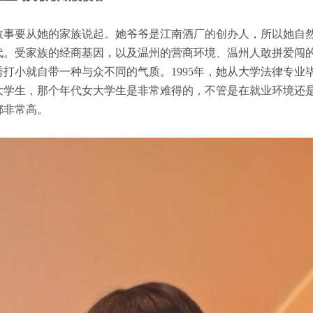
故事要从她的家族说起。她爷爷是江南酒厂的创办人，所以她自
代。受家族的经商基因，以及温州的营商环境、温州人敢拼爱闯
秀打小就自带一种与众不同的气质。1995年，她从大学法律专业
大学生，那个年代女大学生是非常难得的，不管是在就业环境还
都非常高。