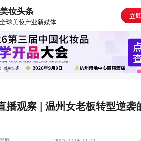
美妆头条
立
全球美妆产业新媒体
直播观察 | 温州女老板转型逆袭
武胜
2023-07-05 11:02