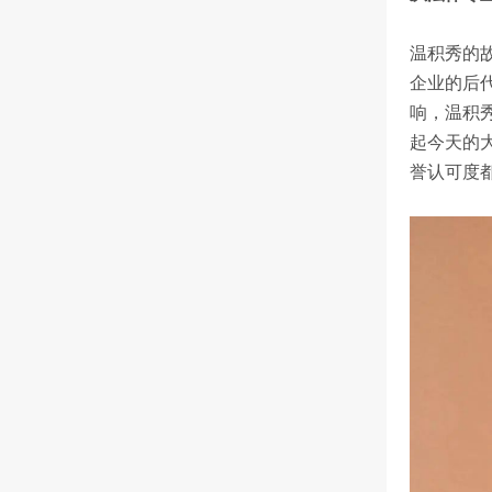
温积秀的
企业的后
响，温积
起今天的
誉认可度