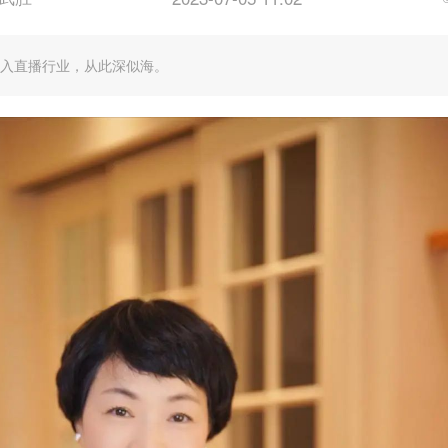
 一入直播行业，从此深似海。