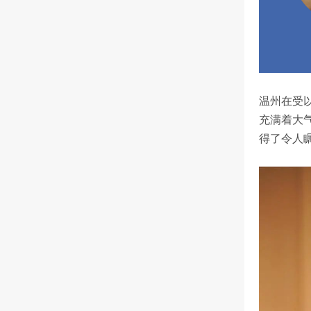
温州在受
充满着大
得了令人