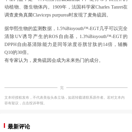
动植物、微生物体内。1909年，法国科学家Charles Tanret在
调查麦角真菌Claviceps purpurea时发现了麦角硫因。
据华熙生物的监测数据，1.5%Bioyouth™-EGT几乎可以完全
清除UV诱导产生的ROS自由基，1.3%Bioyouth™-EGT的
DPPH自由基清除能力是同等浓度谷胱甘肽的14倍，辅酶
Q10的30倍。
有专家认为，麦角硫因会成为未来热门的成分。
完
文本经授权发布，不代表美妆头条立场，如若转载请联系原作者。若对文本内
容有疑议，点击投诉举报。
最新评论