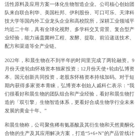
活性原料及应用方案一体化生物智造企业。公司核心创始团
队来自联合利华、美国杜邦、伊利股份、可口可乐、天津科
技大学等国内外工业龙头企业和高校院所，深耕工业领域平
均近二十年，具有全球化视野、多学科交叉背景、复合型产
业经验，能力涵盖菌种工程、发酵、提取、前沿递送技术、
配方和渠道等全产业链。
2022年，和晨生物在不到半年的时间里完成了两轮融资。9
月份天使轮由怀格资本独家投资；12月份天使+轮由弘博资
本、国元创新共同投资，老股东怀格资本持续加码。对于短
期内获得多家资本青睐，弘博资本创始人戚科仁表示：“我
们很看好和晨生物的团队组合和产业经验，看好和晨生物打
造的「双引擎」生物智造体系，更看好合成生物学行业未来
发展的黄金十年。”
和晨生物称，公司聚焦稀有氨基酸及其衍生物和天然黄酮化
合物的生产及其应用解决方案，打造“5+6+N”的产品管线计