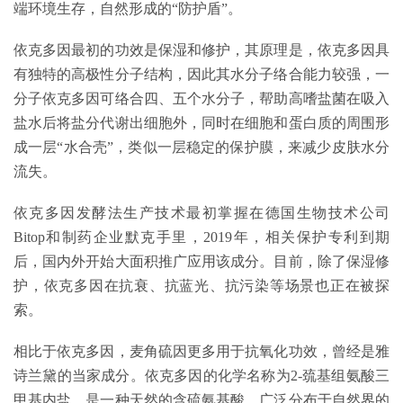
端环境生存，自然形成的“防护盾”。
依克多因最初的功效是保湿和修护，其原理是，依克多因具
有独特的高极性分子结构，因此其水分子络合能力较强，一
分子依克多因可络合四、五个水分子，帮助高嗜盐菌在吸入
盐水后将盐分代谢出细胞外，同时在细胞和蛋白质的周围形
成一层“水合壳”，类似一层稳定的保护膜，来减少皮肤水分
流失。
依克多因发酵法生产技术最初掌握在德国生物技术公司
Bitop和制药企业默克手里，2019年，相关保护专利到期
后，国内外开始大面积推广应用该成分。目前，除了保湿修
护，依克多因在抗衰、抗蓝光、抗污染等场景也正在被探
索。
相比于依克多因，麦角硫因更多用于抗氧化功效，曾经是雅
诗兰黛的当家成分。依克多因的化学名称为2-巯基组氨酸三
甲基内盐，是一种天然的含硫氨基酸，广泛分布于自然界的