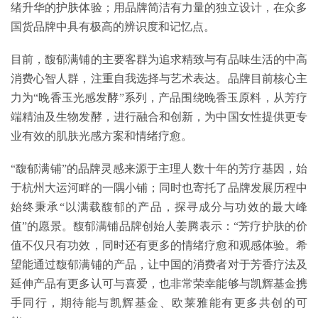
绪升华的护肤体验；用品牌简洁有力量的独立设计，在众多
国货品牌中具有极高的辨识度和记忆点。
目前，馥郁满铺的主要客群为追求精致与有品味生活的中高
消费心智人群，注重自我选择与艺术表达。品牌目前核心主
力为“晚香玉光感发酵”系列，产品围绕晚香玉原料，从芳疗
端精油及生物发酵，进行融合和创新，为中国女性提供更专
业有效的肌肤光感方案和情绪疗愈。
“馥郁满铺”的品牌灵感来源于主理人数十年的芳疗基因，始
于杭州大运河畔的一隅小铺；同时也寄托了品牌发展历程中
始终秉承“以满载馥郁的产品，探寻成分与功效的最大峰
值”的愿景。馥郁满铺品牌创始人姜腾表示：“芳疗护肤的价
值不仅只有功效，同时还有更多的情绪疗愈和观感体验。希
望能通过馥郁满铺的产品，让中国的消费者对于芳香疗法及
延伸产品有更多认可与喜爱，也非常荣幸能够与凯辉基金携
手同行，期待能与凯辉基金、欧莱雅能有更多共创的可