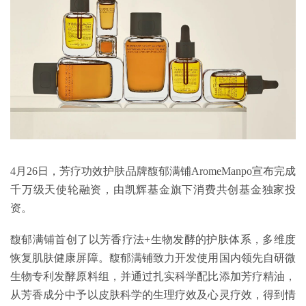
4月26日，芳疗功效护肤品牌馥郁满铺AromeManpo宣布完成
千万级天使轮融资，由凯辉基金旗下消费共创基金独家投
资。
馥郁满铺首创了以芳香疗法+生物发酵的护肤体系，多维度
恢复肌肤健康屏障。馥郁满铺致力开发使用国内领先自研微
生物专利发酵原料组，并通过扎实科学配比添加芳疗精油，
从芳香成分中予以皮肤科学的生理疗效及心灵疗效，得到情