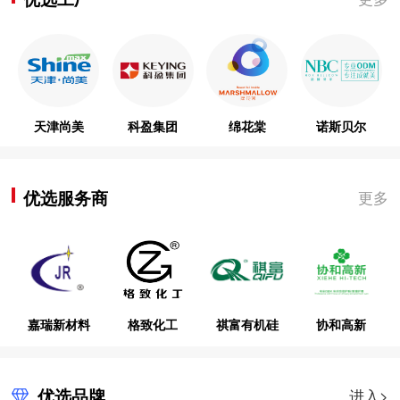
天津尚美
科盈集团
绵花棠
诺斯贝尔
优选服务商
更多
嘉瑞新材料
格致化工
祺富有机硅
协和高新
优选品牌
进入>