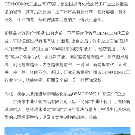
OEM/ODM代工企业有373家，是全国拥有化妆品代工厂企业数量最
多的城市。其背后的原因，是广州市具有原材料、包材容器、技术
研发、生产制造、营销传播等完整的产业链及生态圈。
护肤品功效评价“新规”出台之前，不同层次化妆品OEM/ODM代工企
业，可以说都过得有滋有味；“新规”出台之后，许多企业面临“洗牌
式”转型升级。特别是自2020年以来的疫情“叠加”、经济衰退，“内
卷”成为了化妆品代工企业新常态。国家监管越来越严，原料越涨越
高，利润越来越低，内卷越来越厉害。一时间，新闻报道代工企业
关、停、并、转的不少。所以，研究分析探索广州市OEM/ODM代工
行业企业，就能够窥一斑而见全豹，见一叶而知深秋。
为此，美妆头条走进华南地区化妆品OEM/ODM代工“拓荒牛”企业
——广州市中通生化制品有限公司（以下简称“中通生化”），去聆听
其创始人、总经理朱洪对“新规”大考的看法与思考，中通生化升级转
型的未雨绸缪举措，以及其竞争制胜的战略、策略。