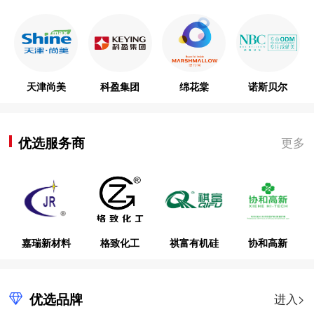
天津尚美
科盈集团
绵花棠
诺斯贝尔
优选服务商
更多
嘉瑞新材料
格致化工
祺富有机硅
协和高新
优选品牌
进入>