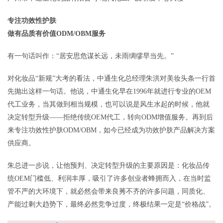
专注功效性护肤
做有品质有价值ODM/OBM服务
有一句话叫作：“居安思危谋长远，未雨绸缪早当先。”
对化妆品“新规”大考的看法，中通生化总经理朱洪对美妆头条一行首
先抛出这样一句话。他说，中通生化早在1996年就进行专业的OEM
代工业务，当其做到相当规模，也可以说是风生水起的时候，他就
决定转型升级——拒绝传统OEM代工，转向ODM增值服务。再到后
来专注功效性护肤ODM/OBM，如今已经成为功效护肤产品解决方案
供应商。
朱总进一步说，让他预判、决定转型升级的主要原因是：化妆品传
统OEM门槛低、利润丰厚，吸引了许多创业者蜂拥而入，在当时监
管不严的大环境下，就必然会带来良莠不齐的许多问题，同质化、
产能过剩大趋势下，最终必然竞争过度，终极结果一定是“价格战”。