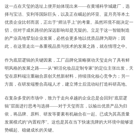
这一点在天玺的选址上便开始体现出来——在黄埔科学城建厂，选
择与宝洁、安利等国际巨头，以及正在崛起的环亚、蓝月亮等本土
优质企业比邻而居，正出于“师法乎上”的考量。虽然环境不能决定一
切，但对于成长路径的深远影响却是无疑的。立足于这一智能制造
的产业高地擘划企业发展，必然会更多地以优质品牌为期许；因
此，在这里走出一条重视品质与技术的发展之路，就在情理之中。
作为底层逻辑的关键因素，工厂品牌化策略驱动天玺走向了具有鲜
明风格的发展之路——从“鲜活化妆品定制专家”的定位主张出发，天
玺在原料端注重融合原创天然新材料，持续强化核心竞争力；另一
方面，在研发端整合高端人才，建立博士后流动站打造科研高地。
在复杂多变的市场中，致力于走向卓越的企业总是会回到“底层逻
辑”层面进行思考与选择——对于天玺而言，以输出优质产品为归
依，将品牌、原料、研发等要素有机融合在一起。已成为其高质量
发展模式的“内置程序”。这也是其在当下快速洗牌的大环境中能够逆
势崛起、稳健成长的关键。