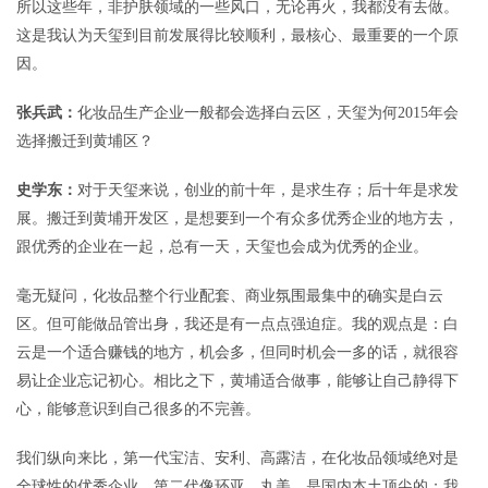
所以这些年，非护肤领域的一些风口，无论再火，我都没有去做。
这是我认为天玺到目前发展得比较顺利，最核心、最重要的一个原
因。
张兵武：
化妆品生产企业一般都会选择白云区，天玺为何2015年会
选择搬迁到黄埔区？
史学东：
对于天玺来说，创业的前十年，是求生存；后十年是求发
展。搬迁到黄埔开发区，是想要到一个有众多优秀企业的地方去，
跟优秀的企业在一起，总有一天，天玺也会成为优秀的企业。
毫无疑问，化妆品整个行业配套、商业氛围最集中的确实是白云
区。但可能做品管出身，我还是有一点点强迫症。我的观点是：白
云是一个适合赚钱的地方，机会多，但同时机会一多的话，就很容
易让企业忘记初心。相比之下，黄埔适合做事，能够让自己静得下
心，能够意识到自己很多的不完善。
我们纵向来比，第一代宝洁、安利、高露洁，在化妆品领域绝对是
全球性的优秀企业。第二代像环亚、丸美，是国内本土顶尖的；我