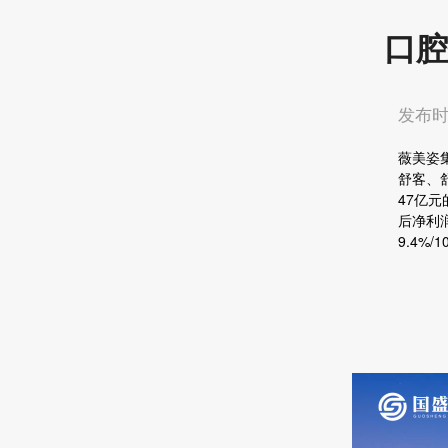
口腔
发布时间
薇美姿
舒客、
47亿元
后净利润
9.4%/1