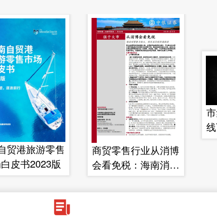
市
线
自贸港旅游零售
商贸零售行业从消博
白皮书2023版
会看免税：海南消费
潜力庞大，封关后免
税价值犹存