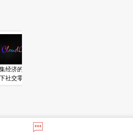
集经济的热潮，与
商贸零售_后疫情时
下社交零售业态的
代的化妆品渠道变
崛起
迁-涌入抖音_却并非
因为流量红利