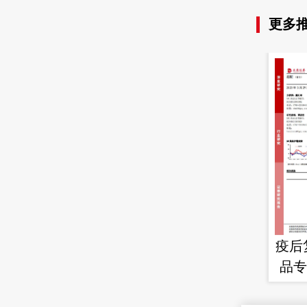
更多
疫后
品专
起-