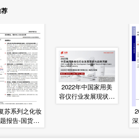
推荐
2022年中国家用美
容仪行业发展现状与
趋势洞察
复苏系列之化妆
题报告-国货崛
深
看好本土化妆品
多
发展
业