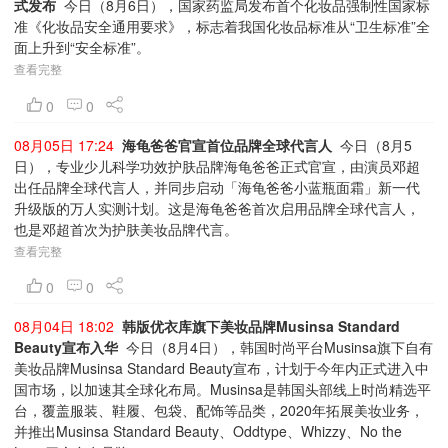
式发布
今日（8月6日），国家药监局发布首个化妆品强制性国家标
准《化妆品安全通用要求》，标志着我国化妆品标准从“卫生标准”全
面上升到“安全标准”。
查看完整
0
0
08月05日 17:24
海龟爸爸官宣首位品牌全球代言人
今日（8月5
日），专业少儿科学功效护肤品牌海龟爸爸正式官宣，由演员邓超
出任品牌全球代言人，并同步启动「海龟爸爸小蓝瓶面霜」新一代
升级版的万人实测计划。这是海龟爸爸首次启用品牌全球代言人，
也是邓超首次为护肤美妆品牌代言。
查看完整
0
0
08月04日 18:02
韩版优衣库旗下美妆品牌Musinsa Standard
Beauty宣布入华
今日（8月4日），韩国时尚平台Musinsa旗下自有
美妆品牌Musinsa Standard Beauty宣布，计划于今年内正式进入中
国市场，以加速其全球化布局。Musinsa是韩国头部线上时尚精选平
台，覆盖服装、鞋履、包袋、配饰等品类，2020年拓展美妆业务，
并推出Musinsa Standard Beauty、Oddtype、Whizzy、No the