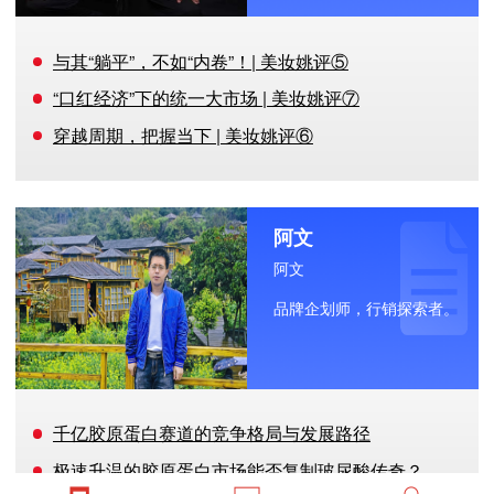
与其“躺平”，不如“内卷”！| 美妆姚评⑤
“口红经济”下的统一大市场 | 美妆姚评⑦
穿越周期，把握当下 | 美妆姚评⑥
阿文
阿文
品牌企划师，行销探索者。
千亿胶原蛋白赛道的竞争格局与发展路径
极速升温的胶原蛋白市场能否复制玻尿酸传奇？