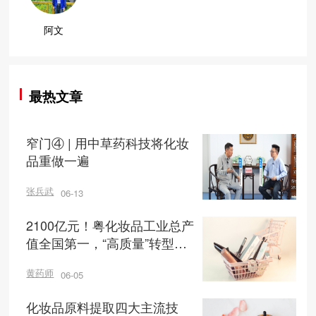
阿文
最热文章
窄门④ | 用中草药科技将化妆
品重做一遍
张兵武
06-13
2100亿元！粤化妆品工业总产
值全国第一，“高质量”转型发
展在路上
黄药师
06-05
化妆品原料提取四大主流技