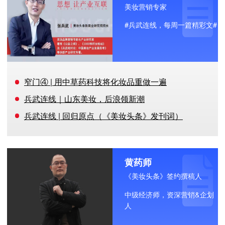
美妆营销专家
#兵武连线，每周一篇精彩文#
窄门④ | 用中草药科技将化妆品重做一遍
兵武连线｜山东美妆，后浪领新潮
兵武连线 | 回归原点（《美妆头条》发刊词）
黄药师
《美妆头条》签约撰稿人
中级经济师，资深营销&企划
人