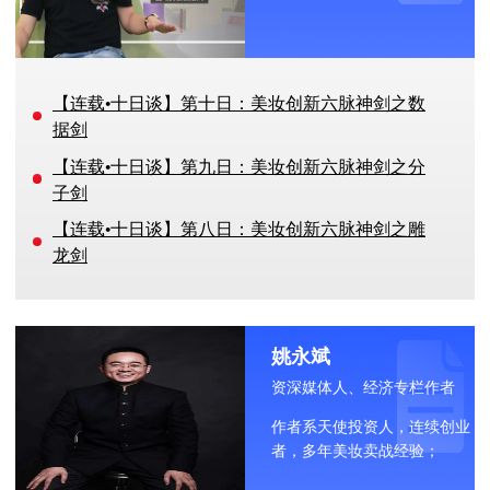
【连载•十日谈】第十日：美妆创新六脉神剑之数
据剑
【连载•十日谈】第九日：美妆创新六脉神剑之分
子剑
【连载•十日谈】第八日：美妆创新六脉神剑之雕
龙剑
姚永斌
资深媒体人、经济专栏作者
作者系天使投资人，连续创业
者，多年美妆卖战经验；