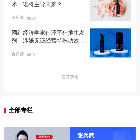
术，谁将主导未来？
黄药师
06-01
网红经济学家任泽平狂推生发
剂，涉嫌无证经营特殊功效产
品
黄药师
06-01
展开更多
全部专栏
张兵武