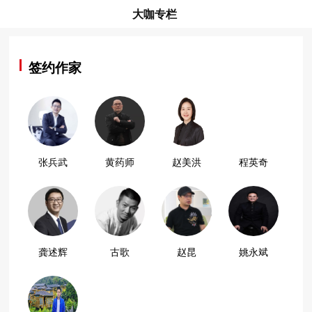
大咖专栏
签约作家
张兵武
黄药师
赵美洪
程英奇
龚述辉
古歌
赵昆
姚永斌