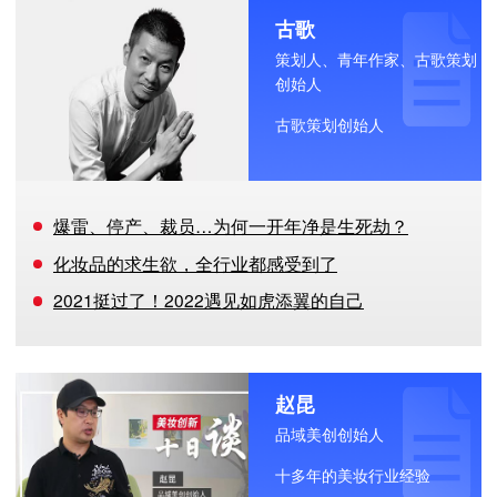
古歌
策划人、青年作家、古歌策划
创始人
古歌策划创始人
爆雷、停产、裁员…为何一开年净是生死劫？
化妆品的求生欲，全行业都感受到了
2021挺过了！2022遇见如虎添翼的自己
赵昆
品域美创创始人
十多年的美妆行业经验