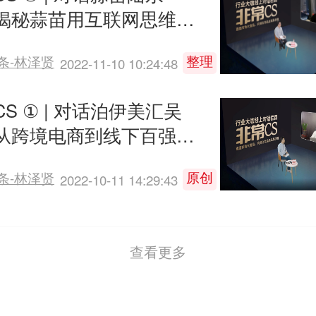
揭秘蒜苗用互联网思维玩
S渠道的奥秘
整理
条-林泽贤
2022-11-10 10:24:48
S ① | 对话泊伊美汇吴
从跨境电商到线下百强连
行业小白的突破之路
原创
条-林泽贤
2022-10-11 14:29:43
查看更多