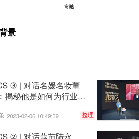
专题
背景
S ③ | 对话名媛名妆董
：揭秘他是如何为行业培
 一个高端美妆连锁标杆
整理
条
2023-02-06 10:49:39
的
S ② | 对话蒜苗陆永