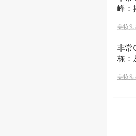
峰：
转C
美妆头
非常C
栋：
锁，
美妆头